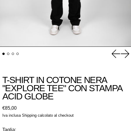
Slide p
Pr
T-SHIRT IN COTONE NERA
"EXPLORE TEE" CON STAMPA
ACID GLOBE
Prezzo normale
€85,00
Iva inclusa
Shipping
calcolato al checkout
Taglia: